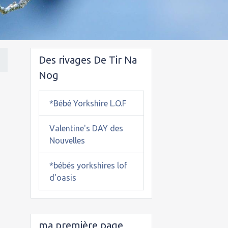
Des rivages De Tir Na
Nog
*Bébé Yorkshire L.O.F
Valentine's DAY des
Nouvelles
*bébés yorkshires lof
d'oasis
ma première page