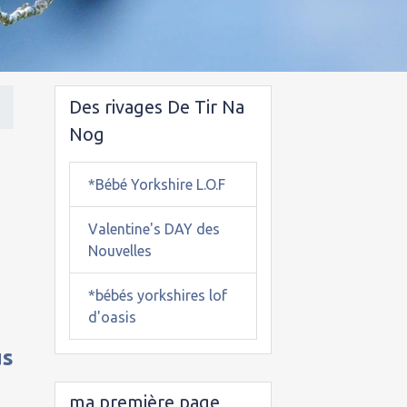
Des rivages De Tir Na
Nog
*Bébé Yorkshire L.O.F
n
Valentine's DAY des
Nouvelles
*bébés yorkshires lof
d'oasis
us
ma première page