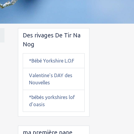
Des rivages De Tir Na
Nog
*Bébé Yorkshire L.O.F
Valentine's DAY des
Nouvelles
*bébés yorkshires lof
d'oasis
ma première page